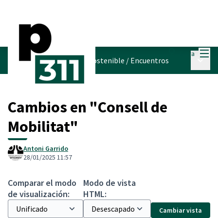
Menú
Entra
Menú p
Pla de Mobilitat Urbana Sostenible
/
Encuentros
Cambios en "Consell de
Mobilitat"
Antoni Garrido
28/01/2025 11:57
Comparar el modo
Modo de vista
de visualización:
HTML:
Cambiar vista