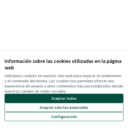
(Abrir en una pestaña nueva)
Información sobre las cookies utilizadas en la página
web
Términos y condiciones de uso
Configuración de cookies
Utilizamos cookies en nuestro sitio web para mejorar el rendimiento
Cerdanyola Participa en X
Cerdanyola Participa en Facebook
Cerdanyola Participa en Instagram
Cerdanyola Participa en YouTube
y el contenido del mismo. Las cookies nos permiten ofrecer una
experiencia de usuario y unos contenidos más personalizados desde
(Enlace externo)
(Enlace externo)
(Enlace externo)
(Enlace externo)
Castellano
nuestros canales de redes sociales.
Triar la llengua
Elegir el idioma
Aceptar todas
Aceptar solo las esenciales
Con licenci
(Enlace exte
Configuración
(Enlace externo)
Web creada con
software libre
.
(Enlace externo)