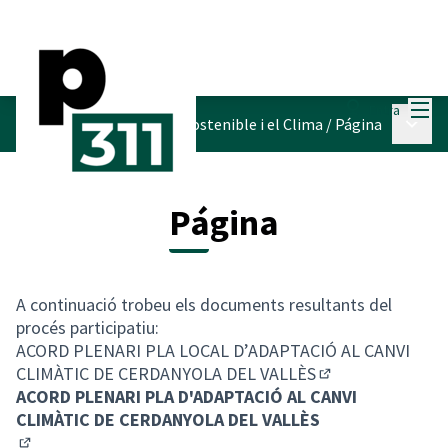
Menú
Entra
Menú p
Pla d'Acció per l'Energia Sostenible i el Clima
/
Página
Página
A continuació trobeu els documents resultants del
procés participatiu:
ACORD PLENARI PLA LOCAL D’ADAPTACIÓ AL CANVI
CLIMÀTIC DE CERDANYOLA DEL VALLÈS
(Abrir en una pes
ACORD PLENARI PLA D'ADAPTACIÓ AL CANVI
CLIMÀTIC DE CERDANYOLA DEL VALLÈS