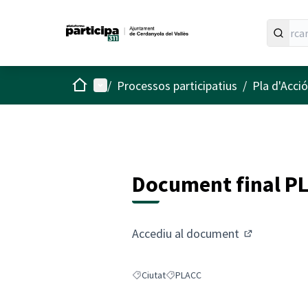
Inici
Menú principal
/
Processos participatius
/
Pla d'Acció
Document final P
Accediu al
document
(Enllaç exter
Ciutat
PLACC
Resultats en filtrar per: Ciutat
Resultats en filtrar per: PLACC