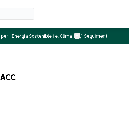
Menú d'usuari
 per l'Energia Sostenible i el Clima
/
Seguiment
LACC
n)