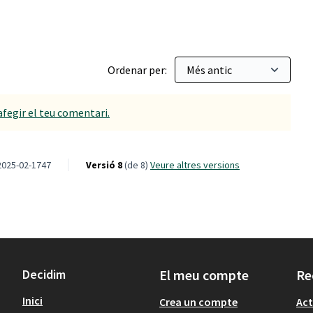
Ordenar per:
afegir el teu comentari.
2025-02-1747
Versió 8
(de 8)
veure altres versions
Decidim
El meu compte
Re
Inici
Crea un compte
Act