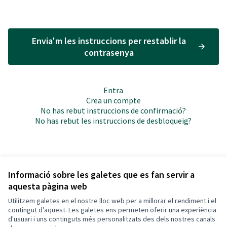
Envia'm les instruccions per restablir la
contrasenya
Entra
Crea un compte
No has rebut instruccions de confirmació?
No has rebut les instruccions de desbloqueig?
Informació sobre les galetes que es fan servir a
aquesta pàgina web
Termes i condicions d'ús
Configuració de les galetes
Utilitzem galetes en el nostre lloc web per a millorar el rendiment i el
Cerdanyola Participa a X
Cerdanyola Participa a Facebook
Cerdanyola Participa a Instagram
Cerdanyola Participa a YouTube
contingut d'aquest. Les galetes ens permeten oferir una experiència
d'usuari i uns continguts més personalitzats des dels nostres canals
(Enllaç extern)
(Enllaç extern)
(Enllaç extern)
(Enllaç extern)
Català