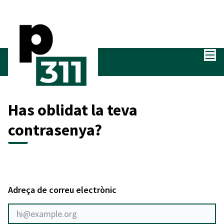
Menú
Entra
Has oblidat la teva
contrasenya?
Adreça de correu electrònic