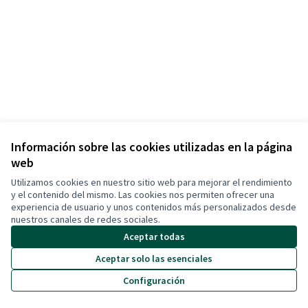
Información sobre las cookies utilizadas en la página
web
Términos y condiciones de uso
Configuración de cookies
Utilizamos cookies en nuestro sitio web para mejorar el rendimiento
Cerdanyola Participa en X
Cerdanyola Participa en Facebook
Cerdanyola Participa en Instagram
Cerdanyola Participa en YouTube
y el contenido del mismo. Las cookies nos permiten ofrecer una
experiencia de usuario y unos contenidos más personalizados desde
(Enlace externo)
(Enlace externo)
(Enlace externo)
(Enlace externo)
Castellano
nuestros canales de redes sociales.
Triar la llengua
Elegir el idioma
Aceptar todas
Aceptar solo las esenciales
Con licenci
(Enlace exte
Configuración
(Enlace externo)
Web creada con
software libre
.
(Enlace externo)