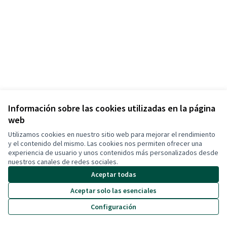
Información sobre las cookies utilizadas en la página
web
Términos y condiciones de uso
Configuración de cookies
Utilizamos cookies en nuestro sitio web para mejorar el rendimiento
Cerdanyola Participa en X
Cerdanyola Participa en Facebook
Cerdanyola Participa en Instagram
Cerdanyola Participa en YouTube
y el contenido del mismo. Las cookies nos permiten ofrecer una
experiencia de usuario y unos contenidos más personalizados desde
(Enlace externo)
(Enlace externo)
(Enlace externo)
(Enlace externo)
Castellano
nuestros canales de redes sociales.
Triar la llengua
Elegir el idioma
Aceptar todas
Aceptar solo las esenciales
Con licenci
(Enlace exte
Configuración
(Enlace externo)
Web creada con
software libre
.
(Enlace externo)