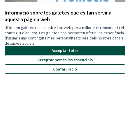
Informació sobre les galetes que es fan servir a
aquesta pàgina web
Utilitzem galetes en el nostre lloc web per a millorar el rendiment i el
contingut d'aquest. Les galetes ens permeten oferir una experiència
d'usuari i uns continguts més personalitzats des dels nostres canals
Consell Municipal de Promoció Social i Salut
de xarxes socials.
Acceptar totes
Acceptar només les essencials
Configuració
Consell Municipal de la Gent Gran